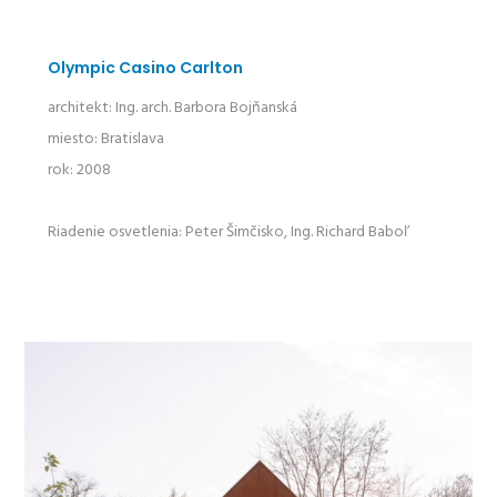
Olympic Casino Carlton
architekt: Ing. arch. Barbora Bojňanská
miesto: Bratislava
rok: 2008
Riadenie osvetlenia: Peter Šimčisko, Ing. Richard Baboľ