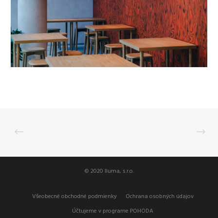
© 2020 Iluma, s.r.o.
Všeobecné obchodné podmienky
Ochrana osobných údajov
Účtujeme v programe POHODA