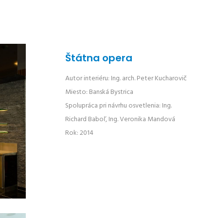
Štátna opera
Autor interiéru: Ing. arch. Peter Kucharovič
Miesto: Banská Bystrica
Spolupráca pri návrhu osvetlenia: Ing.
Richard Baboľ, Ing. Veronika Mandová
Rok: 2014