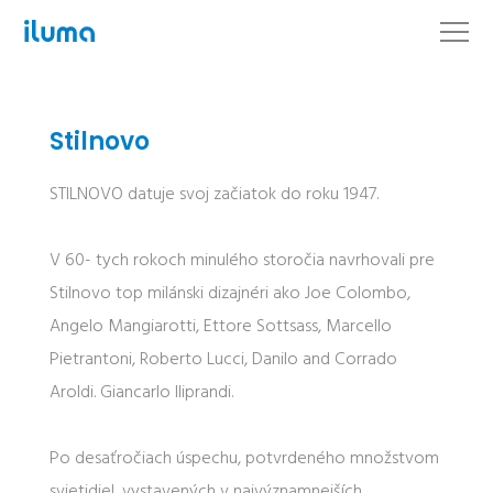
Stilnovo
STILNOVO datuje svoj začiatok do roku 1947.
V 60- tych rokoch minulého storočia navrhovali pre
Stilnovo top milánski dizajnéri ako Joe Colombo,
Angelo Mangiarotti, Ettore Sottsass, Marcello
Pietrantoni, Roberto Lucci, Danilo and Corrado
Aroldi. Giancarlo Iliprandi.
Po desaťročiach úspechu, potvrdeného množstvom
svietidiel, vystavených v najvýznamnejších