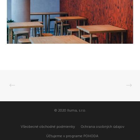
© 2020 Iluma, s.r.o.
Všeobecné obchodné podmienky
Ochrana osobných údajov
Účtujeme v programe POHODA